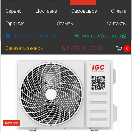
Сервис
Доставка
Самовывоз
Оплата
Гарантия
Отзывы
Контакты
info@reutov-climat.ru
Написать в Whatsapp
Заказать звонок
8-495-181-32-00
0
Каталог