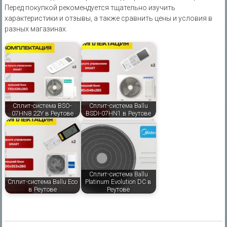
Перед покупкой рекомендуется тщательно изучить
характеристики и отзывы‚ а также сравнить цены и условия в
разных магазинах.
Сплит-система BSO-
Сплит-система Ballu
07HN8 22Y в Реутове
BSDI-07HN1 в Реутове
Сплит-система Ballu
Сплит-система Ballu Eco
Platinum Evolution DC в
в Реутове
Реутове