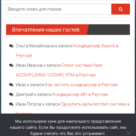
Впечатления наших гостей:
Ольга Михайловна
к записи
Кондиционер Xiaomi в
Реутове
Иван Иванов
к записи
Сплит-система Haier
AS25HPL2HRA/1U25HPL1FRA в Реутове
Иван
к записи
Как чистить кондиционер в Реутове
Дмитрий
к записи
Кондиционер кВт в Реутове
Иван Петров
к записи
Где купить мультисплит-систему в
Реутове
Мы используем куки для наилучшего представления
нашего сайта. Если Вы продолжите использовать сайт, мы
Акция!
Категории
Теги
Аттрибуты
Производители
будем считать что Вас это устраивает.