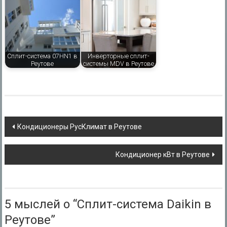
Сплит-система 07HN1 в
Инверторные сплит-
Реутове
системы MDV в Реутове
Навигация
Кондиционеры РусКлимат в Реутове
по
Кондиционер кВт в Реутове
записям
5 мыслей о “
Сплит-система Daikin в
Реутове
”